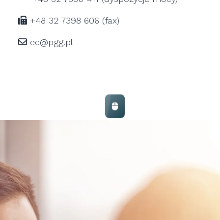
+48 32 7398 606 (fax)
ec
@
pgg.pl